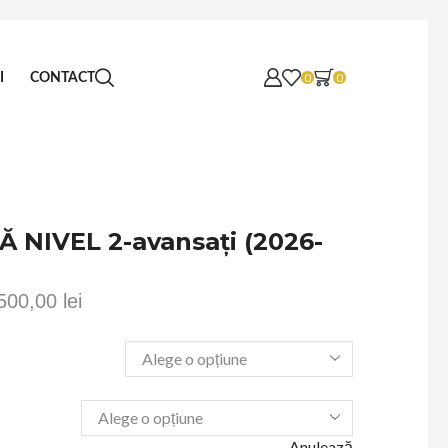
I
CONTACT
0
0
 NIVEL 2-avansați (2026-
.500,00
lei
Anulează