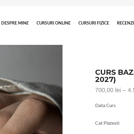
DESPRE MINE
CURSURI ONLINE
CURSURI FIZICE
RECENZI
CURS BAZĂ
2027)
700,00
lei
–
4
Data Curs
Cat Platesti